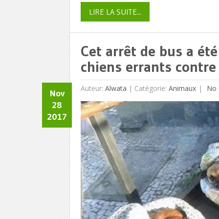
LIRE LA SUITE...
Cet arrêt de bus a ét
chiens errants contre
Auteur:
Alwata
|
Catégorie:
Animaux
No 
Nov
28
2017