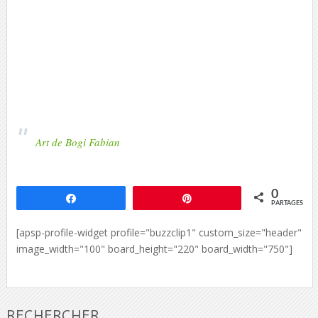
Art de Bogi Fabian
0
Partagez
Épingle
PARTAGES
[apsp-profile-widget profile="buzzclip1" custom_size="header"
image_width="100" board_height="220" board_width="750"]
RECHERCHER