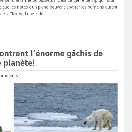
erser une larme ou plusieurs. C’est ce genre de clip qui nous
 et que les notes d’un piano peuvent apaiser les humains autant
ue « Clair de Lune » de
ontrent l’énorme gâchis de
 planète!
omments