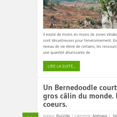
Il existe de moins en moins de zones inhabi
sont désastreuses pour l’environnement. En
niveau de vie élevé de certains, les ressou
une quantité ahurissante de
LIRE LA SUITE...
Un Bernedoodle court v
gros câlin du monde. 
coeurs.
Auteur:
Buzzclip
|
Catégorie:
Animaux
No