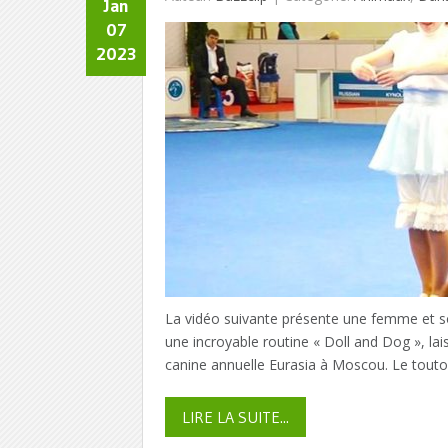
Jan
07
2023
La vidéo suivante présente une femme et s
une incroyable routine « Doll and Dog », lais
canine annuelle Eurasia à Moscou. Le toutou
LIRE LA SUITE...