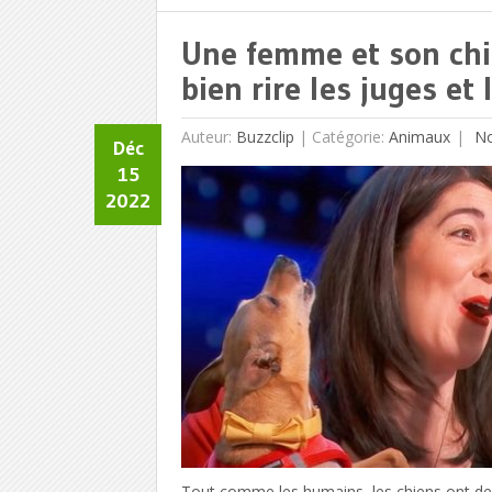
Une femme et son chi
bien rire les juges et 
Auteur:
Buzzclip
|
Catégorie:
Animaux
No
Déc
15
2022
Tout comme les humains, les chiens ont de 