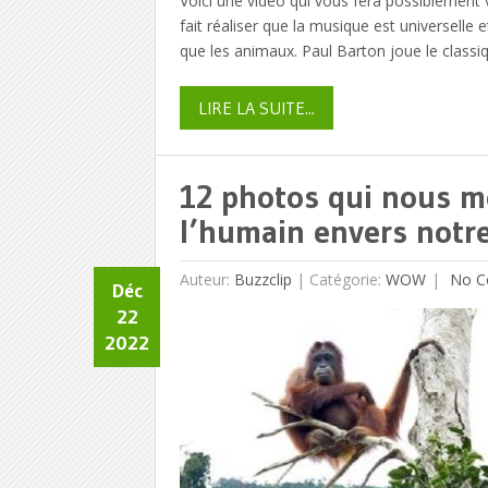
Voici une vidéo qui vous fera possiblement v
fait réaliser que la musique est universelle
que les animaux. Paul Barton joue le classiq
LIRE LA SUITE...
12 photos qui nous m
l’humain envers notre
Auteur:
Buzzclip
|
Catégorie:
WOW
No C
Déc
22
2022