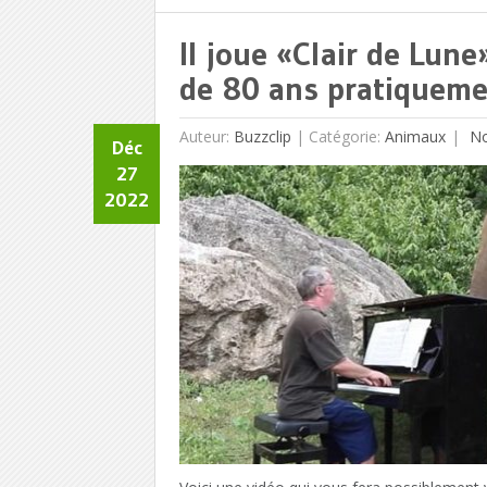
Il joue «Clair de Lun
de 80 ans pratiqueme
Auteur:
Buzzclip
|
Catégorie:
Animaux
No
Déc
27
2022